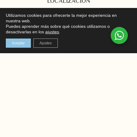
LOCALIZACIÓN
C/ Mayor 102, bajo, Santa Pola
Utilizamos cookies para ofrecerte la mejor experiencia en
nuestra web.
En el corazón de la Costa Blanca
Puedes aprender más sobre qué cookies utilizamos o
desactivarlas en los
ajustes
.
REDES SOCIALES
Aceptar
Ajustes
Instagram
Facebook
AVISO LEGAL
TÉRMINOS Y CONDICIONES
POLÍTICA DE PRIVACIDAD
POLÍTICA DE COOKIES
ENVIOS Y DEVOLUCIONES
© COPYRIGHT 2026