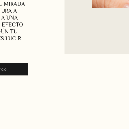
U MIRADA
TURA A
 A UNA
N EFECTO
GÚN TU
S LUCIR
N
icio