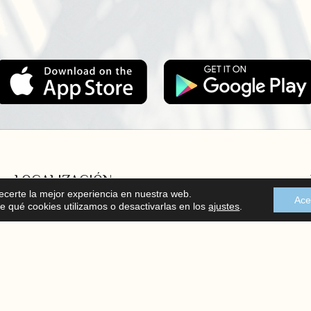
LOCALIZACIÓN
recerte la mejor experiencia en nuestra web.
Ace
 qué cookies utilizamos o desactivarlas en los
ajustes
.
C/ Mayor 102, bajo, Santa Pola
En el corazón de la Costa Blanca