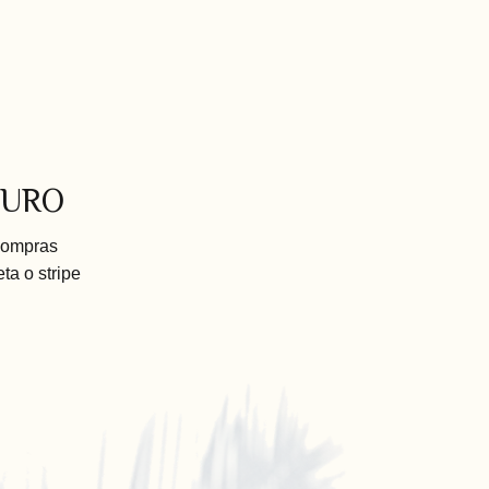
GURO
compras
eta o stripe