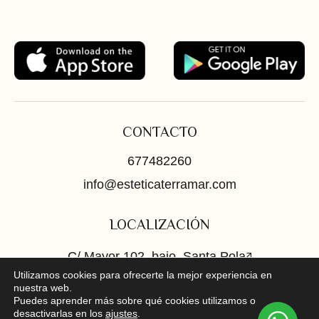
CONTACTO
677482260
info@esteticaterramar.com
LOCALIZACIÓN
C/ Mayor 102, bajo, Santa Pola
Utilizamos cookies para ofrecerte la mejor experiencia en
En el corazón de la Costa Blanca
nuestra web.
Puedes aprender más sobre qué cookies utilizamos o
desactivarlas en los
ajustes
.
REDES SOCIALES