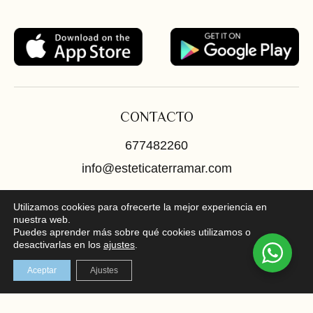
CONTACTO
677482260
info@esteticaterramar.com
LOCALIZACIÓN
Utilizamos cookies para ofrecerte la mejor experiencia en
nuestra web.
Puedes aprender más sobre qué cookies utilizamos o
C/ Mayor 102, bajo, Santa Pola
desactivarlas en los
ajustes
.
En el corazón de la Costa Blanca
Aceptar
Ajustes
REDES SOCIALES