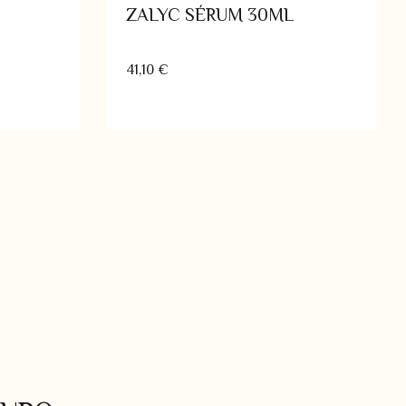
ZALYC SÉRUM 30ML
41,10
€
rrito
Añadir al carrito