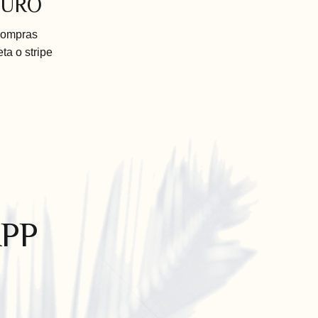
GURO
compras
eta o stripe
PP