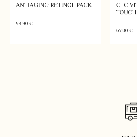
ANTIAGING RETINOL PACK
C+C VI
TOUCH
94,90
€
67,00
€
Añadir al carrito