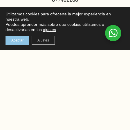
677482260
info@esteticaterramar.com
Utilizamos cookies para ofrecerte la mejor experiencia en
nuestra web.
Puedes aprender más sobre qué cookies utilizamos o
LOCALIZACIÓN
desactivarlas en los
ajustes
.
C/ Mayor 102, bajo, Santa Pola
Aceptar
Ajustes
En el corazón de la Costa Blanca
REDES SOCIALES
Instagram
Facebook
AVISO LEGAL
TÉRMINOS Y CONDICIONES
POLÍTICA DE PRIVACIDAD
POLÍTICA DE COOKIES