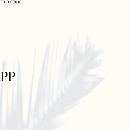
eta o stripe
PP