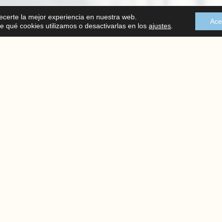
recerte la mejor experiencia en nuestra web.
Ace
 qué cookies utilizamos o desactivarlas en los
ajustes
.
LOCALIZACIÓN
C/ Mayor 102, bajo, Santa Pola
En el corazón de la Costa Blanca
 CONDICIONES
POLÍTICA DE PRIVACIDAD
POLÍTICA DE COOKIE
© COPYRIGHT 2026