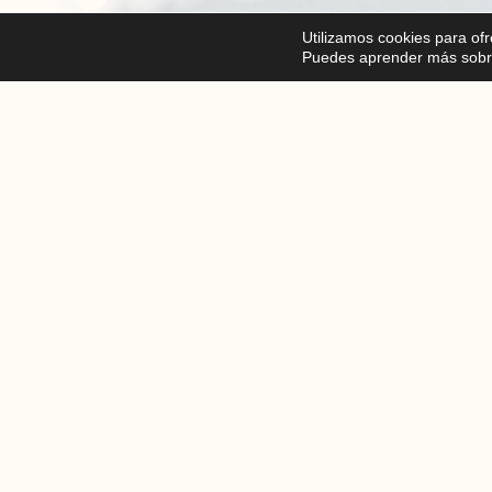
Utilizamos cookies para of
Puedes aprender más sobre
CONTACTO
677482260
info@esteticaterramar.com
AVISO LEGAL
TÉRMINOS Y