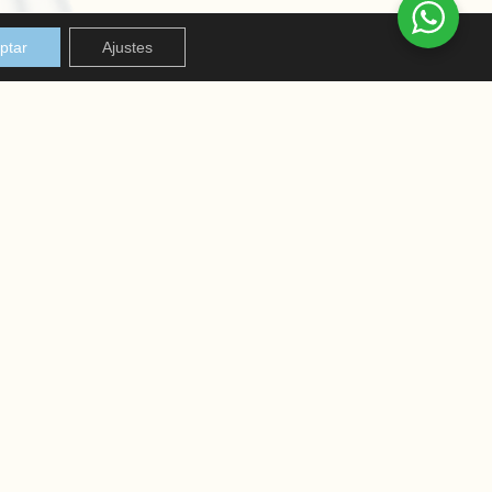
ptar
Ajustes
REDES SOCIALES
Instagram
Facebook
S
ENVIOS Y DEVOLUCIONES