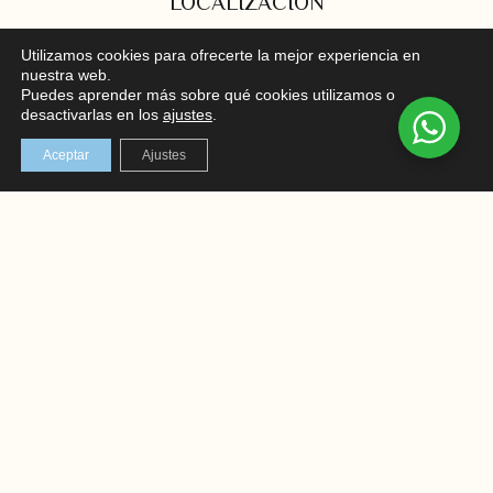
LOCALIZACIÓN
C/ Mayor 102, bajo, Santa Pola
Utilizamos cookies para ofrecerte la mejor experiencia en
nuestra web.
En el corazón de la Costa Blanca
Puedes aprender más sobre qué cookies utilizamos o
desactivarlas en los
ajustes
.
REDES SOCIALES
Aceptar
Ajustes
Instagram
Facebook
AVISO LEGAL
TÉRMINOS Y CONDICIONES
POLÍTICA DE PRIVACIDAD
POLÍTICA DE COOKIES
ENVIOS Y DEVOLUCIONES
© COPYRIGHT 2026