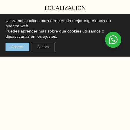
LOCALIZACIÓN
C/ Mayor 102, bajo, Santa Pola
Utilizamos cookies para ofrecerte la mejor experiencia en
nuestra web.
En el corazón de la Costa Blanca
Puedes aprender más sobre qué cookies utilizamos o
desactivarlas en los
ajustes
.
REDES SOCIALES
Aceptar
Ajustes
Instagram
Facebook
AVISO LEGAL
TÉRMINOS Y CONDICIONES
POLÍTICA DE PRIVACIDAD
POLÍTICA DE COOKIES
ENVIOS Y DEVOLUCIONES