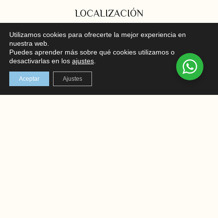
LOCALIZACIÓN
C/ Mayor 102, bajo, Santa Pola
Utilizamos cookies para ofrecerte la mejor experiencia en
nuestra web.
En el corazón de la Costa Blanca
Puedes aprender más sobre qué cookies utilizamos o
desactivarlas en los
ajustes
.
REDES SOCIALES
Aceptar
Ajustes
Instagram
Facebook
AVISO LEGAL
TÉRMINOS Y CONDICIONES
POLÍTICA DE PRIVACIDAD
POLÍTICA DE COOKIES
ENVIOS Y DEVOLUCIONES