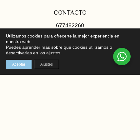
CONTACTO
677482260
info@esteticaterramar.com
Utilizamos cookies para ofrecerte la mejor experiencia en
nuestra web.
Puedes aprender más sobre qué cookies utilizamos o
LOCALIZACIÓN
desactivarlas en los
ajustes
.
Aceptar
Ajustes
C/ Mayor 102, bajo, Santa Pola
En el corazón de la Costa Blanca
REDES SOCIALES
Instagram
Facebook
AVISO LEGAL