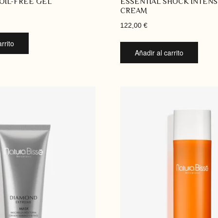
 OIL-FREE GEL
ESSENTIAL SHOCK INTEN
CREAM
122,00
€
rrito
Añadir al carrito